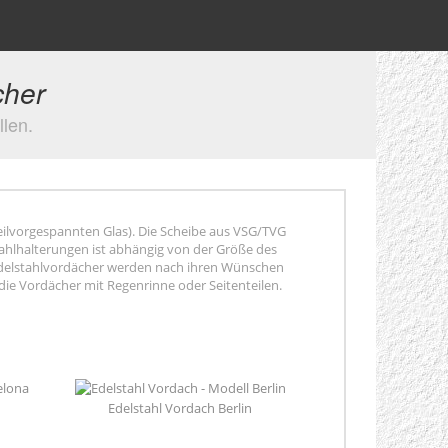
cher
llen.
eilvorgespannten Glas). Die Scheibe aus VSG/TVG
tahlhalterungen ist abhängig von der Größe des
Edelstahlvordächer werden nach ihren Wünschen
die Vordächer mit Regenrinne oder Seitenteilen.
Edelstahl Vordach Berlin