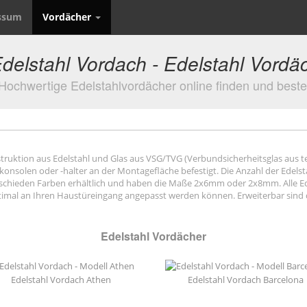
ssum
Vordächer
delstahl Vordach - Edelstahl Vordä
Hochwertige Edelstahlvordächer online finden und beste
truktion aus Edelstahl und Glas aus VSG/TVG (Verbundsicherheitsglas aus t
-konsolen oder -halter an der Montagefläche befestigt. Die Anzahl der Edels
erschieden Farben erhältlich und haben die Maße 2x6mm oder 2x8mm. Alle 
ptimal an Ihren Haustüreingang angepasst werden können. Erweiterbar sind 
Edelstahl Vordächer
Edelstahl Vordach Athen
Edelstahl Vordach Barcelona