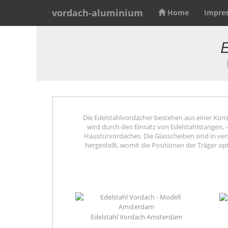
vordach-aluminium
Home
Impre
E
Die Edelstahlvordächer bestehen aus einer Kons
wird durch den Einsatz von Edelstahlstangen, 
Haustürvordaches. Die Glasscheiben sind in v
hergestellt, womit die Positionen der Träger o
Edelstahl Vordach Amsterdam